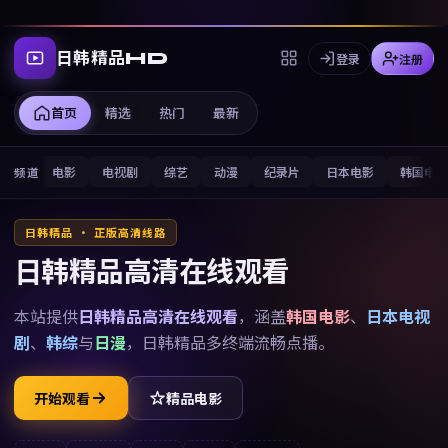
日韩精品HD
登录
注册
首页
精选
热门
最新
电影
电视剧
综艺
动漫
纪录片
日本电影
韩国电
频道
日韩精品 · 正版高清线路
日韩精品高清在线观看
本站提供
日韩精品高清在线观看
，涵盖
韩国电影
、
日本电视
剧
、
韩综
与
日漫
，
日韩精品
多终端流畅点播。
开始观看
精品电影