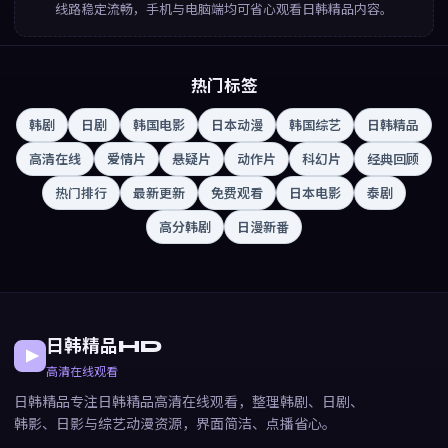
线路稳定流畅，手机与电脑端均可省心观看日韩精品内容。
热门标签
韩剧
日剧
韩国电影
日本动漫
韩国综艺
日韩精品
高清在线
爱情片
悬疑片
动作片
科幻片
经典回顾
热门排行
最新更新
免费观看
日本电影
泰剧
高分韩剧
日漫新番
日韩精品HD
高清在线观看
日韩精品专注日韩精品高清在线观看，整理韩剧、日剧、
韩影、日影与综艺动漫资源，界面简洁、点播省心。