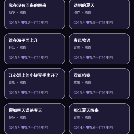
我在没有回来的醒来
透明的夏天
战争
· 线路
动作
· 线路
15万
5.8千
2年前
15万
5.9千
9年前
谁在海平面上升
春风物语
科幻
· 线路
冒险
· 线路
15万
5.7千
4年前
15万
5.7千
4年前
江心洲上的小提琴手离开了
霓虹档案
喜剧
· 线路
爱情
· 线路
15万
5.7千
9年前
15万
5.7千
6年前
假如明天谋杀春天
那年夏天醒来
惊悚
· 线路
冒险
· 线路
15万
5.7千
6年前
14万
5.6千
7年前