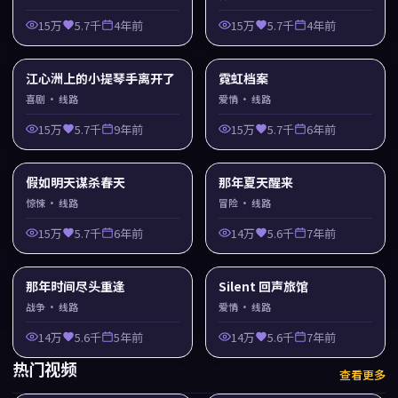
15万
5.7千
4年前
15万
5.7千
4年前
江心洲上的小提琴手离开了
霓虹档案
喜剧
· 线路
爱情
· 线路
15万
5.7千
9年前
15万
5.7千
6年前
假如明天谋杀春天
那年夏天醒来
惊悚
· 线路
冒险
· 线路
15万
5.7千
6年前
14万
5.6千
7年前
那年时间尽头重逢
Silent 回声旅馆
战争
· 线路
爱情
· 线路
14万
5.6千
5年前
14万
5.6千
7年前
热门视频
查看更多