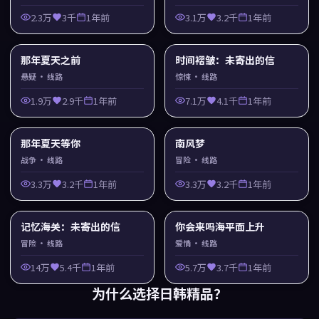
2.3万
3千
1年前
3.1万
3.2千
1年前
那年夏天之前
时间褶皱：未寄出的信
悬疑
· 线路
惊悚
· 线路
1.9万
2.9千
1年前
7.1万
4.1千
1年前
那年夏天等你
南风梦
战争
· 线路
冒险
· 线路
3.3万
3.2千
1年前
3.3万
3.2千
1年前
记忆海关：未寄出的信
你会来吗海平面上升
冒险
· 线路
爱情
· 线路
14万
5.4千
1年前
5.7万
3.7千
1年前
为什么选择
日韩精品
？