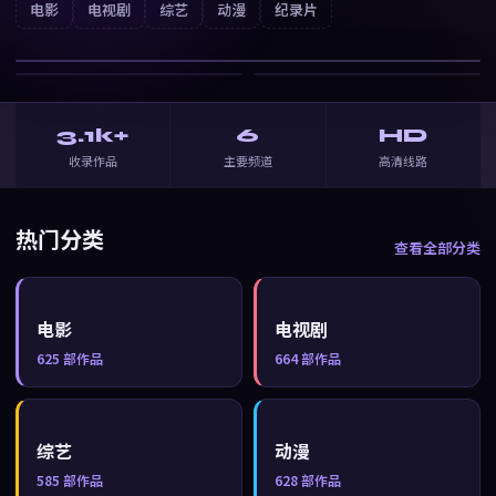
云上诗
电影
电视剧
综艺
动漫
纪录片
战争
· ⭐
7.0
3.1k+
6
HD
收录作品
主要频道
高清线路
热门分类
查看全部分类
电影
电视剧
625
部作品
664
部作品
综艺
动漫
585
部作品
628
部作品