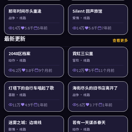
那年时间尽头重逢
Silent 回声旅馆
战争
· 线路
爱情
· 线路
14万
5.6千
5年前
14万
5.6千
7年前
最新更新
查看更多
2048区档案
霓虹三公里
动作
· 线路
冒险
· 线路
6.2万
3.8千
9个月前
12万
5千
11个月前
灯塔下的自行车唱起了歌
海街尽头的旧书店离开了
喜剧
· 线路
战争
· 线路
11万
4.9千
1年前
5.6万
3.7千
1年前
迷雾之城：边境线
若有一天谋杀春天
剧情
· 线路
动作
· 线路