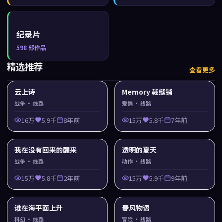
纪录片
598
部作品
精选推荐
查看更多
云上诗
Memory 裁缝铺
战争
· 线路
爱情
· 线路
16万
5.9千
8年前
15万
5.8千
7年前
我在没有回来的醒来
透明的夏天
战争
· 线路
动作
· 线路
15万
5.8千
2年前
15万
5.9千
9年前
谁在海平面上升
春风物语
科幻
· 线路
冒险
· 线路